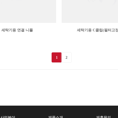
세탁기용 연결 니플
세탁기용 C클립(필터고정
1
2
사업분야
제품소개
제휴문의