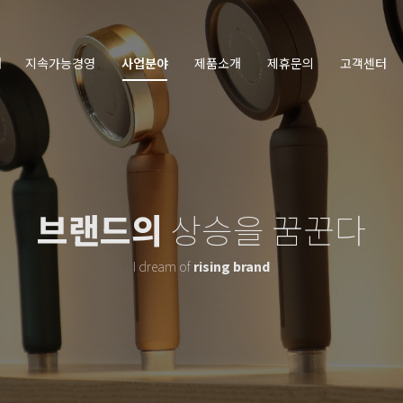
개
지속가능경영
사업분야
제품소개
제휴문의
고객센터
브랜드의
상승을 꿈꾼다
I dream of
rising brand