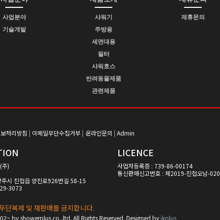
사업분야
샤워기
제휴문의
기술개발
주방용
세면대용
필터
샤워호스
반려동물제품
관련제품
정보처리방침
|
이메일무단수집거부
|
온라인문의
|
Admin
TION
LICENCE
(주)
사업자등록증 : 739-86-00174
통신판매신고번호 : 제2019-진접오남-02
양주시 진접읍 양진로926번길 58-15
29-3073
무단복제 및 재판매를 금지합니다.
02~ by showerplus.co.,ltd. All Rights Reserved. Designed by
ikplus