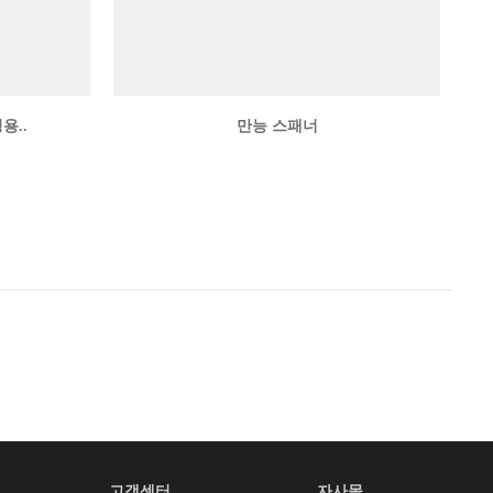
용..
만능 스패너
고객센터
자사몰