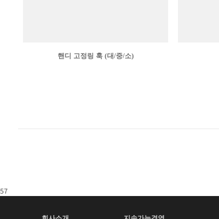
핸디 고정링 훅 (대/중/소)
57
회사소개
지속가능경영