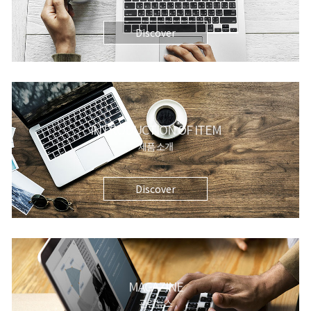
Discover
INTRODUCTION OF ITEM
제품 소개
Discover
MAGAZINE
관련뉴스